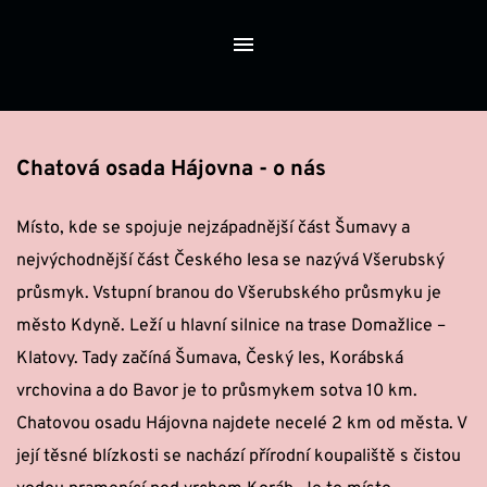
Chatová osada Hájovna - o nás
Místo, kde se spojuje nejzápadnější část Šumavy a 
nejvýchodnější část Českého lesa se nazývá Všerubský 
průsmyk. Vstupní branou do Všerubského průsmyku je 
město Kdyně. Leží u hlavní silnice na trase Domažlice – 
Klatovy. Tady začíná Šumava, Český les, Korábská 
vrchovina a do Bavor je to průsmykem sotva 10 km. 
Chatovou osadu Hájovna najdete necelé 2 km od města. V 
její těsné blízkosti se nachází přírodní koupaliště s čistou 