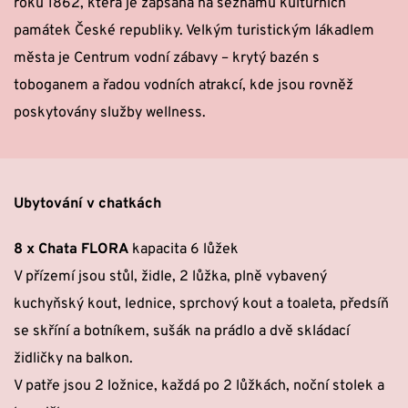
roku 1862, která je zapsána na seznamu kulturních 
památek České republiky. Velkým turistickým lákadlem 
města je Centrum vodní zábavy – krytý bazén s 
toboganem a řadou vodních atrakcí, kde jsou rovněž 
poskytovány služby wellness.
Ubytování v chatkách
8 x Chata FLORA
 kapacita 6 lůžek
V přízemí jsou stůl, židle, 2 lůžka, plně vybavený 
kuchyňský kout, lednice, sprchový kout a toaleta, předsíň 
se skříní a botníkem, sušák na prádlo a dvě skládací 
židličky na balkon.
V patře jsou 2 ložnice, každá po 2 lůžkách, noční stolek a 