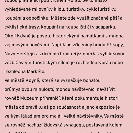
vodou pramenící pod vrchem Koráb. Je to místo 
vyhledávané milovníky klidu, turistiky, cykloturistiky, 
koupání a odpočinku. Můžete zde využít značené pěší a 
cyklistické trasy, koupání na koupališti či v aqaparku.
Okolí Kdyně je poseto historickými památkami s mnoha 
zajímavými pověstmi. Například zříceniny hradu Příkopy, 
Nový Herštejn a zřícenina hradu Rýzmberk s vyhlídkovou 
věží. Častým turistickým cílem je rozhledna Koráb nebo 
rozhledna Markéta.
Ve městě Kdyně, které se vyznačuje bohatou 
průmyslovou minulostí, mohou návštěvníci navštívit 
rovněž Muzeum příhraničí, které dokumentuje historii 
města od pravěku až po současnost a jeho expozice je 
velkým lákadlem pro malé i velké návštěvníky. Ve městě 
se rovněž nachází židovská synagoga, postavená kolem 