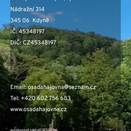
Nádražní 314
345 06  Kdyně
IČ: 45348197
DIČ: CZ45348197 
Email: osadahajovna
@seznam.cz
Tel: +420 602 756 683
www.osadahajovna.cz
autobusové nádraží (2500 m)