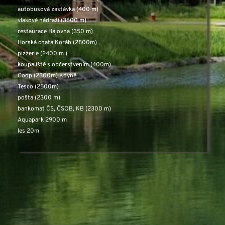
autobusová zastávka (400 m) 
vlakové nádraží (3600 m)
restaurace Hájovna (350 m)
Horská chata Koráb (2800m) 
pizzerie (2400 m )
koupaliště s občerstvením (400m)
Coop (2300m) Kdyně
Tesco (2500m)
pošta (2300 m)
bankomat ČS, ČSOB, KB (2300 m)
Aquapark 2900 m 
les 20m