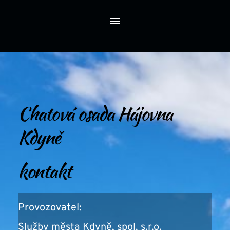
Chatová osada Hájovna 
Kdyně
kontakt
Provozovatel:
Služby města Kdyně, spol. s.r.o.